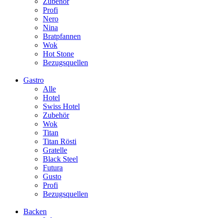
Zubehör
Profi
Nero
Nina
Bratpfannen
Wok
Hot Stone
Bezugsquellen
Gastro
Alle
Hotel
Swiss Hotel
Zubehör
Wok
Titan
Titan Rösti
Gratelle
Black Steel
Futura
Gusto
Profi
Bezugsquellen
Backen