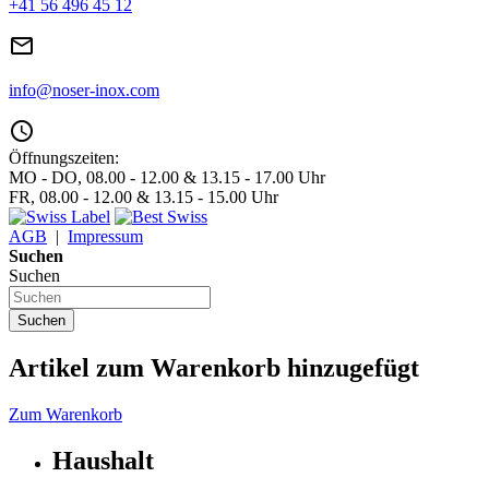
+41 56 496 45 12
mail_outline
info@noser-inox.com
access_time
Öffnungszeiten:
MO - DO, 08.00 - 12.00 & 13.15 - 17.00 Uhr
FR, 08.00 - 12.00 & 13.15 - 15.00 Uhr
AGB
|
Impressum
Suchen
Suchen
Suchen
Artikel zum Warenkorb hinzugefügt
Zum Warenkorb
Haushalt