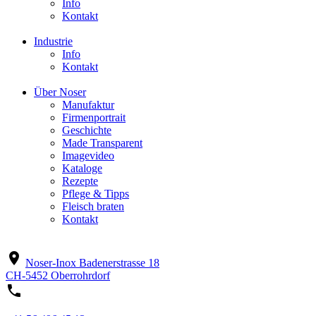
Info
Kontakt
Industrie
Info
Kontakt
Über Noser
Manufaktur
Firmenportrait
Geschichte
Made Transparent
Imagevideo
Kataloge
Rezepte
Pflege & Tipps
Fleisch braten
Kontakt
location_on
Noser-Inox
Badenerstrasse 18
CH-5452 Oberrohrdorf
phone