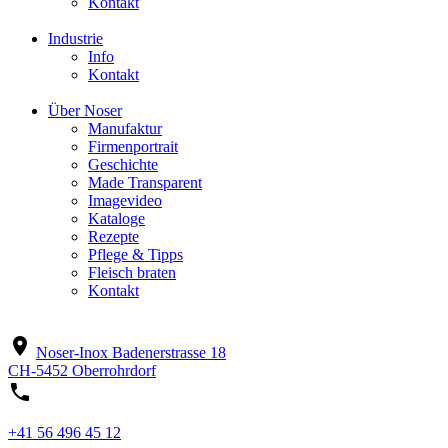
Kontakt
Industrie
Info
Kontakt
Über Noser
Manufaktur
Firmenportrait
Geschichte
Made Transparent
Imagevideo
Kataloge
Rezepte
Pflege & Tipps
Fleisch braten
Kontakt
location_on
Noser-Inox
Badenerstrasse 18
CH-5452 Oberrohrdorf
phone
+41 56 496 45 12