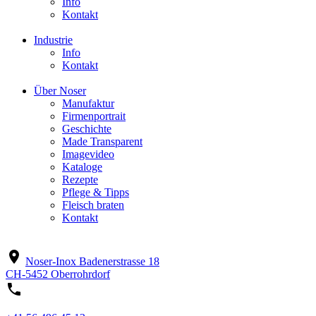
Info
Kontakt
Industrie
Info
Kontakt
Über Noser
Manufaktur
Firmenportrait
Geschichte
Made Transparent
Imagevideo
Kataloge
Rezepte
Pflege & Tipps
Fleisch braten
Kontakt
location_on
Noser-Inox
Badenerstrasse 18
CH-5452 Oberrohrdorf
phone