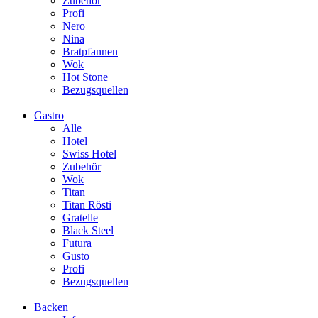
Zubehör
Profi
Nero
Nina
Bratpfannen
Wok
Hot Stone
Bezugsquellen
Gastro
Alle
Hotel
Swiss Hotel
Zubehör
Wok
Titan
Titan Rösti
Gratelle
Black Steel
Futura
Gusto
Profi
Bezugsquellen
Backen