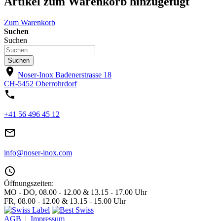
Artikel zum Warenkorb hinzugefügt
Zum Warenkorb
Suchen
Suchen
Suchen
location_on
Noser-Inox
Badenerstrasse 18
CH-5452 Oberrohrdorf
phone
+41 56 496 45 12
mail_outline
info@noser-inox.com
access_time
Öffnungszeiten:
MO - DO, 08.00 - 12.00 & 13.15 - 17.00 Uhr
FR, 08.00 - 12.00 & 13.15 - 15.00 Uhr
AGB
|
Impressum