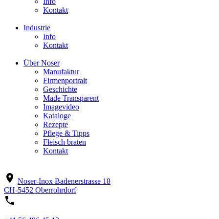
Info
Kontakt
Industrie
Info
Kontakt
Über Noser
Manufaktur
Firmenportrait
Geschichte
Made Transparent
Imagevideo
Kataloge
Rezepte
Pflege & Tipps
Fleisch braten
Kontakt
location_on
Noser-Inox
Badenerstrasse 18
CH-5452 Oberrohrdorf
phone