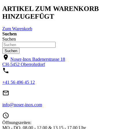
ARTIKEL ZUM WARENKORB
HINZUGEFÜGT
Zum Warenkorb
Suchen
Suchen
Suchen
location_on
Noser-Inox
Badenerstrasse 18
CH-5452 Oberrohrdorf
phone
+41 56 496 45 12
mail_outline
info@noser-inox.com
access_time
Öffnungszeiten:
MO - DO, 08.00 - 12.00 & 13.15 - 17.00 Uhr