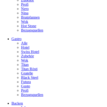
Zubehör
Profi
Nero
Nina
Bratpfannen
Wok
Hot Stone
Bezugsquellen
Gastro
Alle
Hotel
Swiss Hotel
Zubehör
Wok
Titan
Titan Rösti
Gratelle
Black Steel
Futura
Gusto
Profi
Bezugsquellen
Backen