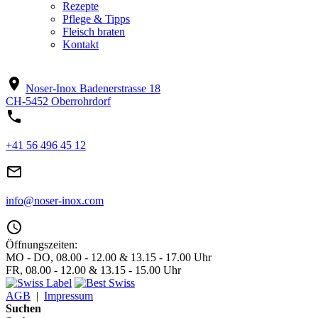
Rezepte
Pflege & Tipps
Fleisch braten
Kontakt
location_on
Noser-Inox
Badenerstrasse 18
CH-5452 Oberrohrdorf
phone
+41 56 496 45 12
mail_outline
info@noser-inox.com
access_time
Öffnungszeiten:
MO - DO, 08.00 - 12.00 & 13.15 - 17.00 Uhr
FR, 08.00 - 12.00 & 13.15 - 15.00 Uhr
AGB
|
Impressum
Suchen