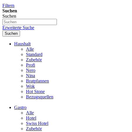
Filtern
Suchen
Suchen
Erweiterte Suche
Suchen
Haushalt
Alle
Standard
Zubehör
Profi
Nero
Nina
Bratpfannen
Wok
Hot Stone
Bezugsquellen
Gastro
Alle
Hotel
Swiss Hotel
Zubehör