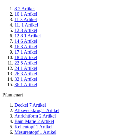
8
2
Artikel
10
1
Artikel
11
3
Artikel
11.
1
Artikel
12
3
Artikel
12.8
1
Artikel
14
6
Artikel
16
3
Artikel
17
1
Artikel
18
4
Artikel
22
5
Artikel
24
1
Artikel
26
3
Artikel
32
1
Artikel
36
1
Artikel
Pfannenart
Deckel
7
Artikel
Allzweckkrug
1
Artikel
Anrichtform
2
Artikel
Bain-Marie
2
Artikel
Kellentopf
1
Artikel
Mesurentopf
1
Artikel