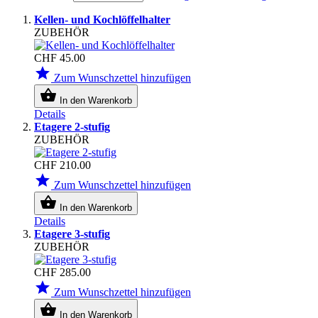
Kellen- und Kochlöffelhalter
ZUBEHÖR
CHF 45.00
star
Zum Wunschzettel hinzufügen
shopping_basket
In den Warenkorb
Details
Etagere 2-stufig
ZUBEHÖR
CHF 210.00
star
Zum Wunschzettel hinzufügen
shopping_basket
In den Warenkorb
Details
Etagere 3-stufig
ZUBEHÖR
CHF 285.00
star
Zum Wunschzettel hinzufügen
shopping_basket
In den Warenkorb