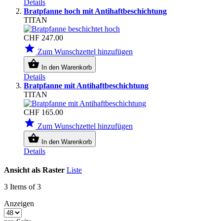
Details
Bratpfanne hoch mit Antihaftbeschichtung
TITAN
CHF 247.00
star
Zum Wunschzettel hinzufügen
shopping_basket
In den Warenkorb
Details
Bratpfanne mit Antihaftbeschichtung
TITAN
CHF 165.00
star
Zum Wunschzettel hinzufügen
shopping_basket
In den Warenkorb
Details
Ansicht als
Raster
Liste
3
Items of 3
Anzeigen