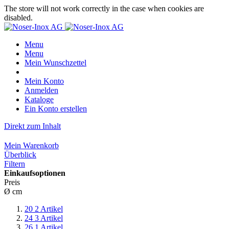
The store will not work correctly in the case when cookies are
disabled.
Menu
Menu
Mein Wunschzettel
Mein Konto
Anmelden
Kataloge
Ein Konto erstellen
Direkt zum Inhalt
Mein Warenkorb
Überblick
Filtern
Einkaufsoptionen
Preis
Ø cm
20
2
Artikel
24
3
Artikel
26
1
Artikel