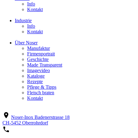
Info
Kontakt
Industrie
Info
Kontakt
Über Noser
Manufaktur
Firmenportrait
Geschichte
Made Transparent
Imagevideo
Kataloge
Rezepte
Pflege & Tipps
Fleisch braten
Kontakt
location_on
Noser-Inox
Badenerstrasse 18
CH-5452 Oberrohrdorf
phone