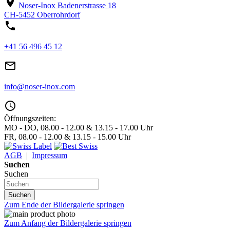
location_on
Noser-Inox
Badenerstrasse 18
CH-5452 Oberrohrdorf
phone
+41 56 496 45 12
mail_outline
info@noser-inox.com
access_time
Öffnungszeiten:
MO - DO, 08.00 - 12.00 & 13.15 - 17.00 Uhr
FR, 08.00 - 12.00 & 13.15 - 15.00 Uhr
AGB
|
Impressum
Suchen
Suchen
Suchen
Zum Ende der Bildergalerie springen
Zum Anfang der Bildergalerie springen