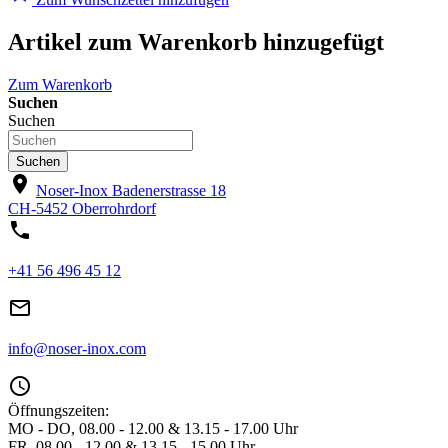
Artikel zum Warenkorb hinzugefügt
Zum Warenkorb
Suchen
Suchen
Suchen
location_on
Noser-Inox
Badenerstrasse 18
CH-5452 Oberrohrdorf
phone
+41 56 496 45 12
mail_outline
info@noser-inox.com
access_time
Öffnungszeiten:
MO - DO, 08.00 - 12.00 & 13.15 - 17.00 Uhr
FR, 08.00 - 12.00 & 13.15 - 15.00 Uhr