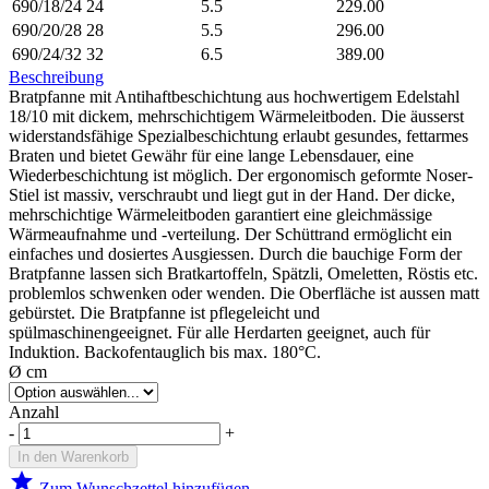
690/18/24
24
5.5
229.00
690/20/28
28
5.5
296.00
690/24/32
32
6.5
389.00
Beschreibung
Bratpfanne mit Antihaftbeschichtung aus hochwertigem Edelstahl
18/10 mit dickem, mehrschichtigem Wärmeleitboden. Die äusserst
widerstandsfähige Spezialbeschichtung erlaubt gesundes, fettarmes
Braten und bietet Gewähr für eine lange Lebensdauer, eine
Wiederbeschichtung ist möglich. Der ergonomisch geformte Noser-
Stiel ist massiv, verschraubt und liegt gut in der Hand. Der dicke,
mehrschichtige Wärmeleitboden garantiert eine gleichmässige
Wärmeaufnahme und -verteilung. Der Schüttrand ermöglicht ein
einfaches und dosiertes Ausgiessen. Durch die bauchige Form der
Bratpfanne lassen sich Bratkartoffeln, Spätzli, Omeletten, Röstis etc.
problemlos schwenken oder wenden. Die Oberfläche ist aussen matt
gebürstet. Die Bratpfanne ist pflegeleicht und
spülmaschinengeeignet. Für alle Herdarten geeignet, auch für
Induktion. Backofentauglich bis max. 180°C.
Ø cm
Anzahl
-
+
In den Warenkorb
star
Zum Wunschzettel hinzufügen