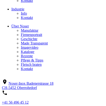
Kontakt
Industrie
Info
Kontakt
Über Noser
Manufaktur
Firmenportrait
Geschichte
Made Transparent
Imagevideo
Kataloge
Rezepte
Pflege & Tipps
Fleisch braten
Kontakt
location_on
Noser-Inox
Badenerstrasse 18
CH-5452 Oberrohrdorf
phone
+41 56 496 45 12