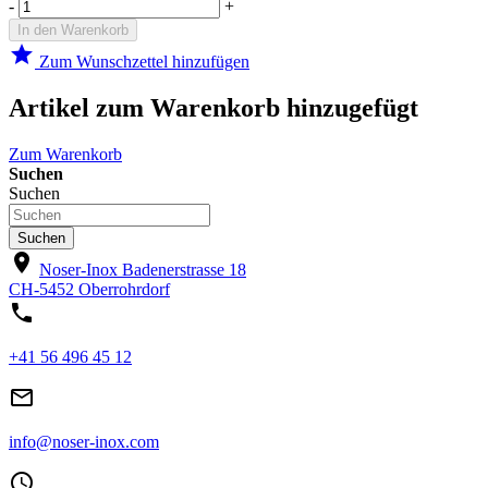
-
+
In den Warenkorb
star
Zum Wunschzettel hinzufügen
Artikel zum Warenkorb hinzugefügt
Zum Warenkorb
Suchen
Suchen
Suchen
location_on
Noser-Inox
Badenerstrasse 18
CH-5452 Oberrohrdorf
phone
+41 56 496 45 12
mail_outline
info@noser-inox.com
access_time