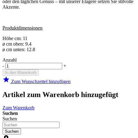
oder den täglichen Genuss – mit unserer Etagere setzen Sie stilvolle
Akzente.
Produktdimensionen
Höhe cm: 11
ø cm oben: 9.4
ø cm unten: 12.8
Anzahl
-
+
In den Warenkorb
star
Zum Wunschzettel hinzufügen
Artikel zum Warenkorb hinzugefügt
Zum Warenkorb
Suchen
Suchen
Suchen