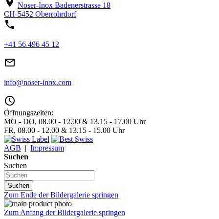
location_on
Noser-Inox
Badenerstrasse 18
CH-5452 Oberrohrdorf
phone
+41 56 496 45 12
mail_outline
info@noser-inox.com
access_time
Öffnungszeiten:
MO - DO, 08.00 - 12.00 & 13.15 - 17.00 Uhr
FR, 08.00 - 12.00 & 13.15 - 15.00 Uhr
AGB
|
Impressum
Suchen
Suchen
Suchen
Zum Ende der Bildergalerie springen
Zum Anfang der Bildergalerie springen