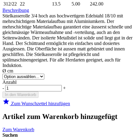
312/22
22
13.5
5.00
242.00
Beschreibung
Stielkasserolle 3/4 hoch aus hochwertigem Edelstahl 18/10 mit
mehrschichtigem Materialaufbau mit Aluminiumkern. Der
mehrschichtige Materialaufbau garantiert eine äusserst schnelle und
gleichmässige Wärmeaufnahme und -verteilung, auch an den
Seitenwänden. Der isolierte Metallstiel ist solide und liegt gut in der
Hand. Der Schüttrand ermöglicht ein einfaches und dosiertes
Ausgiessen. Die Oberfläche ist aussen matt gebürstet und innen
geschliffen. Die Stielkasserolle ist pflegeleicht und
spülmaschinengeeignet. Für alle Herdarten geeignet, auch für
Induktion.
Ø cm
Anzahl
-
+
In den Warenkorb
star
Zum Wunschzettel hinzufügen
Artikel zum Warenkorb hinzugefügt
Zum Warenkorb
Suchen