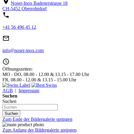
location_on
Noser-Inox
Badenerstrasse 18
CH-5452 Oberrohrdorf
phone
+41 56 496 45 12
mail_outline
info@noser-inox.com
access_time
Öffnungszeiten:
MO - DO, 08.00 - 12.00 & 13.15 - 17.00 Uhr
FR, 08.00 - 12.00 & 13.15 - 15.00 Uhr
AGB
|
Impressum
Suchen
Suchen
Suchen
Zum Ende der Bildergalerie springen
Zum Anfang der Bildergalerie springen