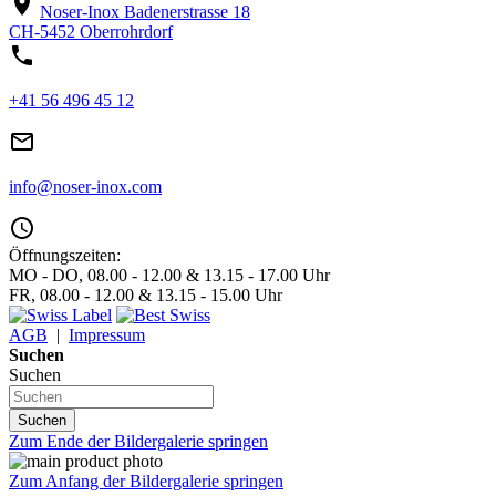
location_on
Noser-Inox
Badenerstrasse 18
CH-5452 Oberrohrdorf
phone
+41 56 496 45 12
mail_outline
info@noser-inox.com
access_time
Öffnungszeiten:
MO - DO, 08.00 - 12.00 & 13.15 - 17.00 Uhr
FR, 08.00 - 12.00 & 13.15 - 15.00 Uhr
AGB
|
Impressum
Suchen
Suchen
Suchen
Zum Ende der Bildergalerie springen
Zum Anfang der Bildergalerie springen