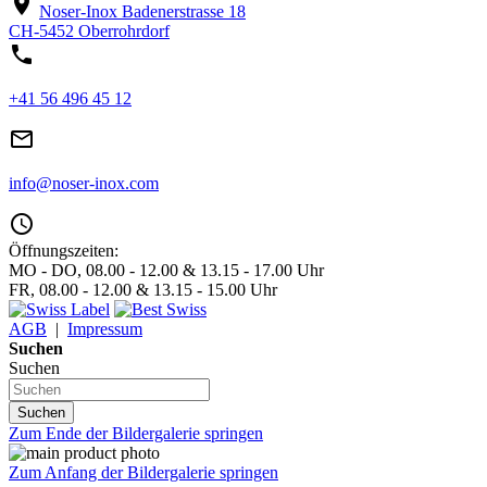
location_on
Noser-Inox
Badenerstrasse 18
CH-5452 Oberrohrdorf
phone
+41 56 496 45 12
mail_outline
info@noser-inox.com
access_time
Öffnungszeiten:
MO - DO, 08.00 - 12.00 & 13.15 - 17.00 Uhr
FR, 08.00 - 12.00 & 13.15 - 15.00 Uhr
AGB
|
Impressum
Suchen
Suchen
Suchen
Zum Ende der Bildergalerie springen
Zum Anfang der Bildergalerie springen