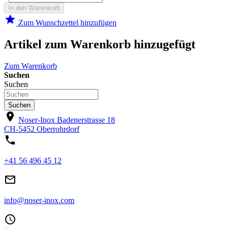
In den Warenkorb
star
Zum Wunschzettel hinzufügen
Artikel zum Warenkorb hinzugefügt
Zum Warenkorb
Suchen
Suchen
Suchen
location_on
Noser-Inox
Badenerstrasse 18
CH-5452 Oberrohrdorf
phone
+41 56 496 45 12
mail_outline
info@noser-inox.com
access_time