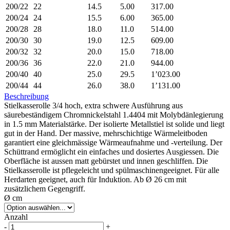
200/22
22
14.5
5.00
317.00
200/24
24
15.5
6.00
365.00
200/28
28
18.0
11.0
514.00
200/30
30
19.0
12.5
609.00
200/32
32
20.0
15.0
718.00
200/36
36
22.0
21.0
944.00
200/40
40
25.0
29.5
1’023.00
200/44
44
26.0
38.0
1’131.00
Beschreibung
Stielkasserolle 3/4 hoch, extra schwere Ausführung aus
säurebeständigem Chromnickelstahl 1.4404 mit Molybdänlegierung
in 1.5 mm Materialstärke. Der isolierte Metallstiel ist solide und liegt
gut in der Hand. Der massive, mehrschichtige Wärmeleitboden
garantiert eine gleichmässige Wärmeaufnahme und -verteilung. Der
Schüttrand ermöglicht ein einfaches und dosiertes Ausgiessen. Die
Oberfläche ist aussen matt gebürstet und innen geschliffen. Die
Stielkasserolle ist pflegeleicht und spülmaschinengeeignet. Für alle
Herdarten geeignet, auch für Induktion. Ab Ø 26 cm mit
zusätzlichem Gegengriff.
Ø cm
Anzahl
-
+